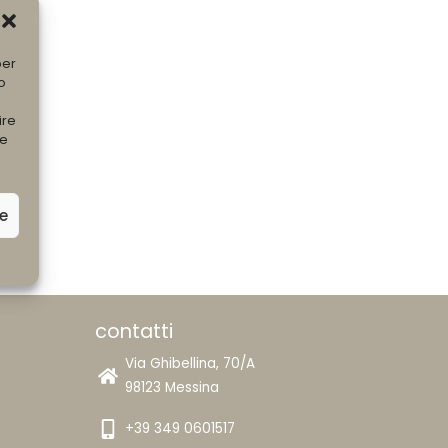
per
o
ire
he
ze
contatti
Via Ghibellina, 70/A
98123 Messina
+39 349 0601517