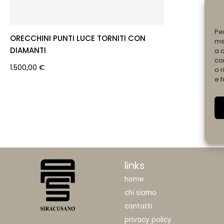
Pe
ORECCHINI PUNTI LUCE TORNITI CON
me
DIAMANTI
a 
co
1.500,00
€
o r
e f
links
home
chi siamo
contatti
privacy policy