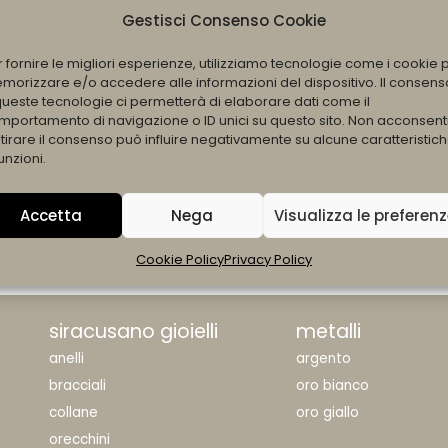
Gestisci Consenso Cookie
r fornire le migliori esperienze, utilizziamo tecnologie come i cookie 
morizzare e/o accedere alle informazioni del dispositivo. Il consens
queste tecnologie ci permetterà di elaborare dati come il
mportamento di navigazione o ID unici su questo sito. Non acconsent
itirare il consenso può influire negativamente su alcune caratteristic
unzioni.
Accetta
Nega
Visualizza le preferen
All Products Loaded
Cookie Policy
Privacy Policy
siracusano gioielli
metalli
anelli
argento
bracciali
oro bianco
collane
oro giallo
orecchini