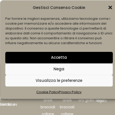
POLSINI TRINACRIA
Gestisci Consenso Cookie
150,00
€
Per fornire le migliori esperienze, utilizziamo tecnologie come i
cookie per memorizzare e/o accedere alle informazioni del
dispositivo. Il consenso a queste tecnologie ci permetterà di
elaborare dati come il comportamento di navigazione o ID unici
All Products Loaded
su questo sito. Non acconsentire o ritirare il consenso può
influire negativamente su alcune caratteristiche e funzioni.
Accetta
links
Nega
home
brand
siracus
settant
metalli
ricorren
Visualizza le preferenze
chi siamo
ano
asette
za
argento
siracusano gioielli
contatti
Cookie Policy
Privacy Policy
gioielli
gioielli
oro bianco
anelli di fidanzame
settantasette gioielli
privacy policy
anelli
anelli
oro giallo
idea regalo
termini e condizioni
bracciali
bracciali
collane
collane