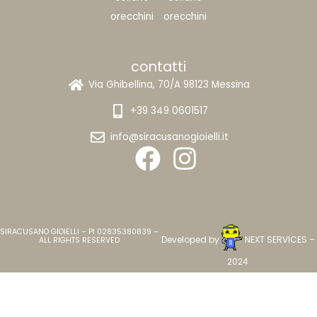
orecchini
orecchini
contatti
Via Ghibellina, 70/A 98123 Messina
+39 349 0601517
info@siracusanogioielli.it
SIRACUSANO GIOIELLI – PI 02835380839 –
Developed by
NEXT SERVICES
–
ALL RIGHTS RESERVED
2024
Home
Carrello
Cerca