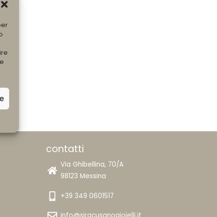
per
o
ire
he
ze
contatti
Via Ghibellina, 70/A
98123 Messina
+39 349 0601517
info@siracusanogioielli.it