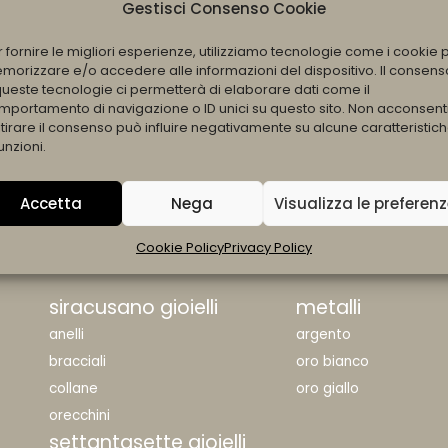
Gestisci Consenso Cookie
r fornire le migliori esperienze, utilizziamo tecnologie come i cookie 
morizzare e/o accedere alle informazioni del dispositivo. Il consens
NGLE” QUARZO VERDE
queste tecnologie ci permetterà di elaborare dati come il
mportamento di navigazione o ID unici su questo sito. Non acconsent
itirare il consenso può influire negativamente su alcune caratteristic
unzioni.
Accetta
Nega
Visualizza le preferen
All Products Loaded
Cookie Policy
Privacy Policy
siracusano gioielli
metalli
anelli
argento
bracciali
oro bianco
collane
oro giallo
orecchini
settantasette gioielli