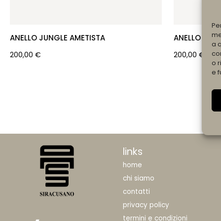
Pe
me
ANELLO JUNGLE AMETISTA
ANELLO “JU
a 
co
200,00
€
200,00
€
o r
e f
links
home
chi siamo
contatti
privacy policy
termini e condizioni