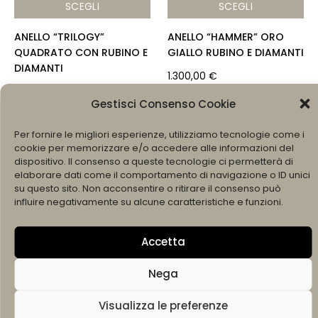
SCEGLI
SCEGLI
ANELLO “TRILOGY”
ANELLO “HAMMER” ORO
QUADRATO CON RUBINO E
GIALLO RUBINO E DIAMANTI
DIAMANTI
1.300,00
€
1.800,00
€
Gestisci Consenso Cookie
SOLD OUT
Per fornire le migliori esperienze, utilizziamo tecnologie come i
cookie per memorizzare e/o accedere alle informazioni del
dispositivo. Il consenso a queste tecnologie ci permetterà di
elaborare dati come il comportamento di navigazione o ID unici
su questo sito. Non acconsentire o ritirare il consenso può
influire negativamente su alcune caratteristiche e funzioni.
Accetta
AGGIUNGI AL CARRELLO
SCEGLI
Nega
ORECCHINI “TRILOGY”
ANELLO “CESTINO” RUBINO
Visualizza le preferenze
TONDI CON RUBINO E