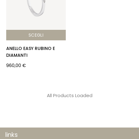
SCEGLI
ANELLO EASY RUBINO E
DIAMANTI
960,00
€
All Products Loaded
links
home
brand
siracus
settant
metalli
ricorren
chi siamo