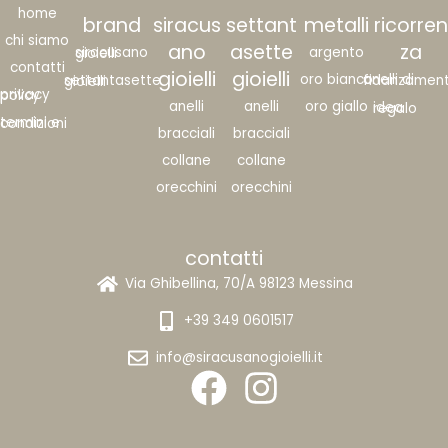
ano
asette
za
argento
siracusano gioielli
contatti
gioielli
gioielli
oro bianco
anelli di fidanzame
settantasette gioielli
privacy policy
anelli
anelli
oro giallo
idea regalo
termini e condizioni
bracciali
bracciali
collane
collane
orecchini
orecchini
contatti
Via Ghibellina, 70/A 98123 Messina
+39 349 0601517
info@siracusanogioielli.it
SIRACUSANO GIOIELLI – PI 02835380839 –