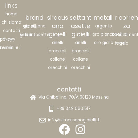
links
home
brand
siracus
settant
metalli
ricorren
chi siamo
ano
asette
za
argento
siracusano gioielli
contatti
gioielli
gioielli
oro bianco
anelli di fidanzame
settantasette gioielli
privacy policy
anelli
anelli
oro giallo
idea regalo
termini e condizioni
bracciali
bracciali
collane
collane
orecchini
orecchini
contatti
Via Ghibellina, 70/A 98123 Messina
+39 349 0601517
info@siracusanogioielli.it