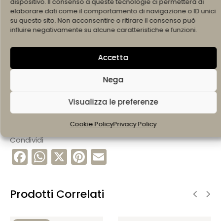
dispositivo. Il consenso a queste tecnologie ci permetterà di
elaborare dati come il comportamento di navigazione o ID unici
AGGIUNGI AL CARRELLO
su questo sito. Non acconsentire o ritirare il consenso può
influire negativamente su alcune caratteristiche e funzioni.
Accetta
SCRIVI SU WHATSAPP +393490601517
Nega
Visualizza le preferenze
COD:
008702ANE
BRAND:
Settantasette Gioielli
Cookie Policy
Privacy Policy
Condividi
F
W
X
Pi
E
a
h
nt
m
c
a
er
ai
Prodotti Correlati
e
ts
e
l
b
A
st