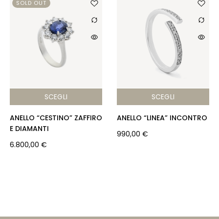
SOLD OUT
o
p
o
p
k
SCEGLI
SCEGLI
ANELLO “CESTINO” ZAFFIRO
ANELLO “LINEA” INCONTRO
E DIAMANTI
990,00
€
6.800,00
€