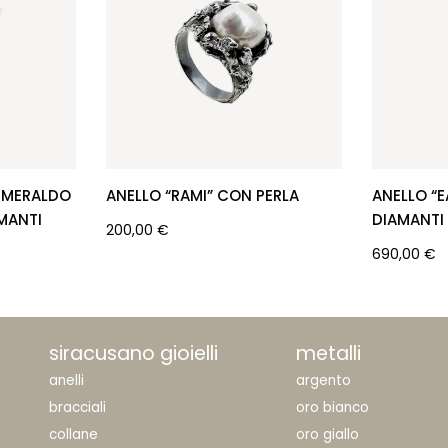
SMERALDO
ANELLO “RAMI” CON PERLA
ANELLO “E
MANTI
DIAMANTI
200,00
€
690,00
€
siracusano gioielli
metalli
anelli
argento
bracciali
oro bianco
collane
oro giallo