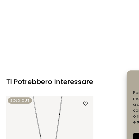
Ti Potrebbero Interessare
Pe
me
SOLD OUT
a 
co
o r
e f