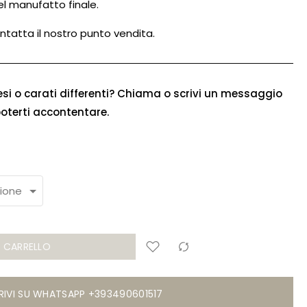
el manufatto finale.
ntatta il nostro punto vendita.
esi o carati differenti? Chiama o scrivi un messaggio
poterti accontentare.
L CARRELLO
RIVI SU WHATSAPP +393490601517