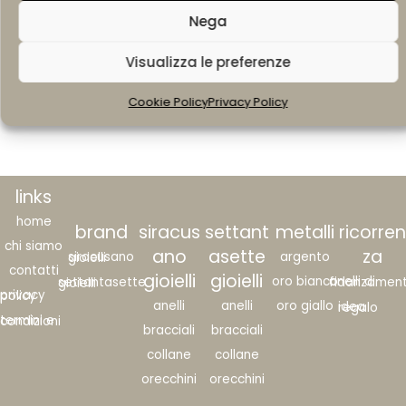
Nega
Visualizza le preferenze
All Products Loaded
Cookie Policy
Privacy Policy
links
home
brand
siracus
settant
metalli
ricorren
chi siamo
ano
asette
za
argento
siracusano gioielli
contatti
gioielli
gioielli
oro bianco
anelli di fidanzame
settantasette gioielli
privacy policy
anelli
anelli
oro giallo
idea regalo
termini e condizioni
bracciali
bracciali
collane
collane
orecchini
orecchini