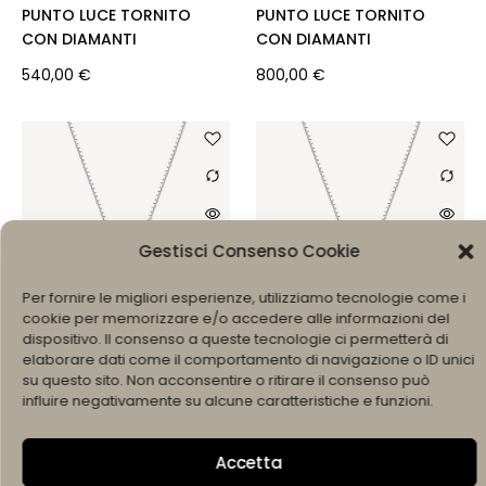
PUNTO LUCE TORNITO
PUNTO LUCE TORNITO
CON DIAMANTI
CON DIAMANTI
540,00
€
800,00
€
Gestisci Consenso Cookie
Per fornire le migliori esperienze, utilizziamo tecnologie come i
cookie per memorizzare e/o accedere alle informazioni del
dispositivo. Il consenso a queste tecnologie ci permetterà di
AGGIUNGI AL CARRELLO
AGGIUNGI AL CARRELLO
elaborare dati come il comportamento di navigazione o ID unici
su questo sito. Non acconsentire o ritirare il consenso può
PUNTO LUCE TORNITO
PUNTO LUCE TORNITO
influire negativamente su alcune caratteristiche e funzioni.
CON DIAMANTI
CON DIAMANTI certificato
IGI
660,00
€
Accetta
1.650,00
€