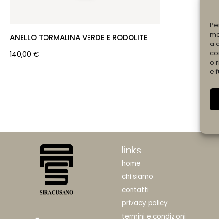
Pe
me
ANELLO TORMALINA VERDE E RODOLITE
a 
co
140,00
€
o r
e f
links
home
chi siamo
contatti
privacy policy
termini e condizioni