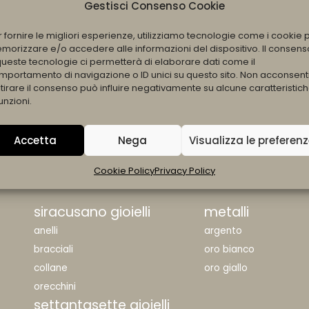
Gestisci Consenso Cookie
r fornire le migliori esperienze, utilizziamo tecnologie come i cookie 
morizzare e/o accedere alle informazioni del dispositivo. Il consens
queste tecnologie ci permetterà di elaborare dati come il
mportamento di navigazione o ID unici su questo sito. Non acconsent
itirare il consenso può influire negativamente su alcune caratteristic
unzioni.
Accetta
Nega
Visualizza le preferen
All Products Loaded
Cookie Policy
Privacy Policy
siracusano gioielli
metalli
anelli
argento
bracciali
oro bianco
collane
oro giallo
orecchini
settantasette gioielli