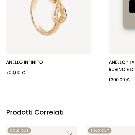
ANELLO INFINITO
ANELLO “H
RUBINO E D
700,00
€
1.300,00
€
Prodotti Correlati
SOLD OUT
SOLD OUT