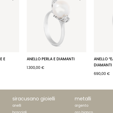
E E
ANELLO PERLA E DIAMANTI
ANELLO “E
DIAMANTI
1.300,00
€
690,00
€
siracusano gioielli
metalli
anelli
argento
bracciali
oro bianco