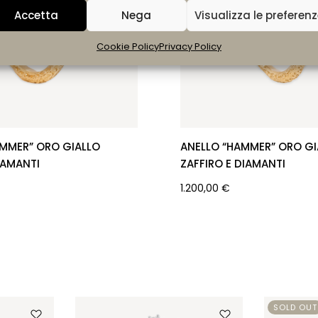
Accetta
Nega
Visualizza le preferen
Cookie Policy
Privacy Policy
AMMER” ORO GIALLO
ANELLO “HAMMER” ORO GI
IAMANTI
ZAFFIRO E DIAMANTI
1.200,00
€
SOLD OUT