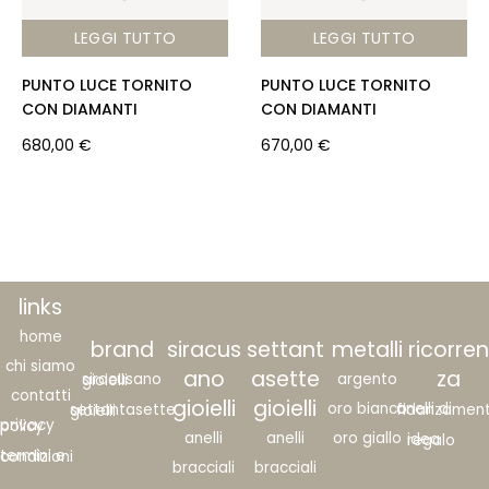
LEGGI TUTTO
LEGGI TUTTO
PUNTO LUCE TORNITO
PUNTO LUCE TORNITO
CON DIAMANTI
CON DIAMANTI
680,00
€
670,00
€
links
home
brand
siracus
settant
metalli
ricorren
chi siamo
ano
asette
za
argento
siracusano gioielli
contatti
gioielli
gioielli
oro bianco
anelli di fidanzame
settantasette gioielli
privacy policy
anelli
anelli
oro giallo
idea regalo
termini e condizioni
bracciali
bracciali