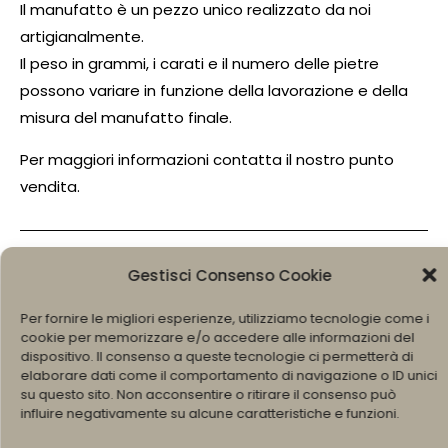
Il manufatto è un pezzo unico realizzato da noi
artigianalmente.
Il peso in grammi, i carati e il numero delle pietre
possono variare in funzione della lavorazione e della
misura del manufatto finale.
Per maggiori informazioni contatta il nostro punto
vendita.
Sei interessato a misure, pesi o carati differenti?
Gestisci Consenso Cookie
Chiama o scrivi un messaggio whatsapp, saremo
Per fornire le migliori esperienze, utilizziamo tecnologie come i
lieti di poterti accontentare.
cookie per memorizzare e/o accedere alle informazioni del
dispositivo. Il consenso a queste tecnologie ci permetterà di
1.100,00
€
elaborare dati come il comportamento di navigazione o ID unici
su questo sito. Non acconsentire o ritirare il consenso può
influire negativamente su alcune caratteristiche e funzioni.
SCRIVI SU WHATSAPP +393490601517