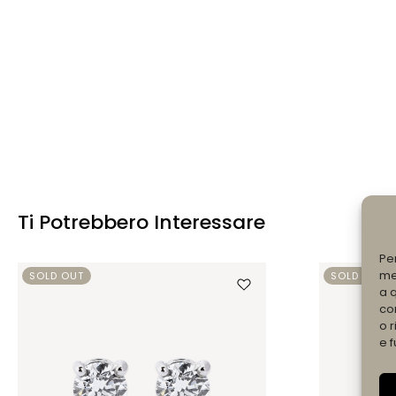
Ti Potrebbero Interessare
Pe
me
SOLD OUT
SOLD OUT
a 
co
o r
e f