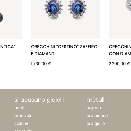
ANTICA”
ORECCHINI “CESTINO” ZAFFIRO
ORECCHIN
E DIAMANTI
CON DIAM
1.730,00
€
2.200,00
€
siracusano gioielli
metalli
anelli
argento
bracciali
oro bianco
collane
oro giallo