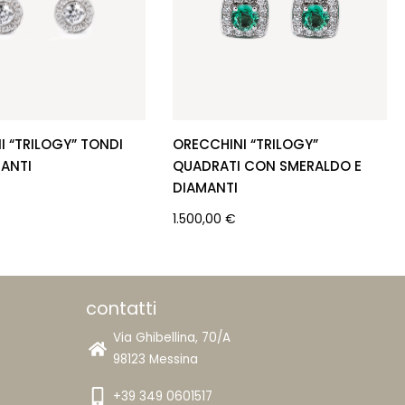
I “TRILOGY” TONDI
ORECCHINI “TRILOGY”
ANTI
QUADRATI CON SMERALDO E
DIAMANTI
1.500,00
€
contatti
Via Ghibellina, 70/A
98123 Messina
+39 349 0601517