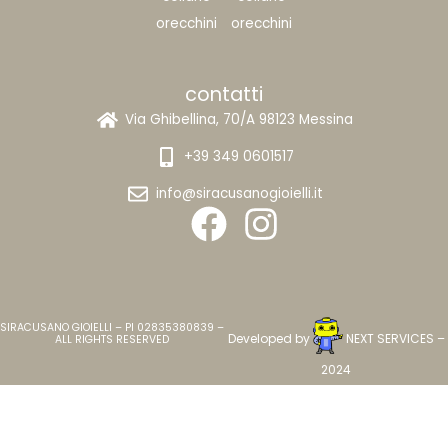
orecchini
orecchini
contatti
Via Ghibellina, 70/A 98123 Messina
+39 349 0601517
info@siracusanogioielli.it
SIRACUSANO GIOIELLI – PI 02835380839 –
Developed by
NEXT SERVICES
–
ALL RIGHTS RESERVED
2024
Home
Carrello
Cerca