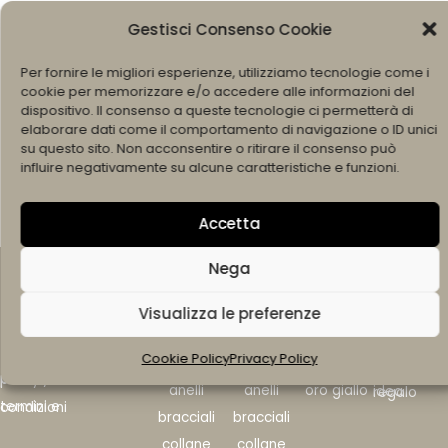
ANELLO ZODIACO
CHARMS ZODIACO
Gestisci Consenso Cookie
120,00
€
90,00
€
Per fornire le migliori esperienze, utilizziamo tecnologie come i
cookie per memorizzare e/o accedere alle informazioni del
dispositivo. Il consenso a queste tecnologie ci permetterà di
elaborare dati come il comportamento di navigazione o ID unici
All Products Loaded
su questo sito. Non acconsentire o ritirare il consenso può
influire negativamente su alcune caratteristiche e funzioni.
Accetta
links
Nega
home
brand
siracus
settant
metalli
ricorren
Visualizza le preferenze
chi siamo
ano
asette
za
argento
siracusano gioielli
contatti
Cookie Policy
Privacy Policy
gioielli
gioielli
oro bianco
anelli di fidanzame
settantasette gioielli
privacy policy
anelli
anelli
oro giallo
idea regalo
termini e condizioni
bracciali
bracciali
collane
collane