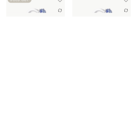
Home
Carrello
Cerca
SCEGLI
SCEGLI
ANELLO “EASY” ZAFFIRO E
ANELLO “EASY” ZAFFIRO E
DIAMANTI
DIAMANTI
690,00
€
890,00
€