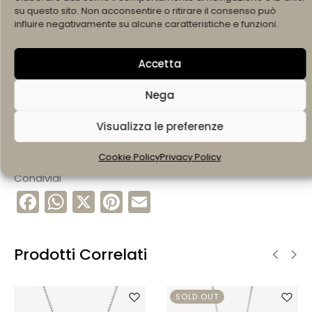
prodotto al momento disponibile per la vendita.
su questo sito. Non acconsentire o ritirare il consenso può
influire negativamente su alcune caratteristiche e funzioni.
950,00
€
Accetta
SCRIVI SU WHATSAPP +393490601517
Nega
Visualizza le preferenze
COD:
016001COL
BRAND:
Siracusano Gioielli
Cookie Policy
Privacy Policy
Condividi
F
W
X
Pi
E
a
h
nt
m
c
a
er
ai
Prodotti Correlati
e
ts
e
l
b
A
st
SOLD OUT