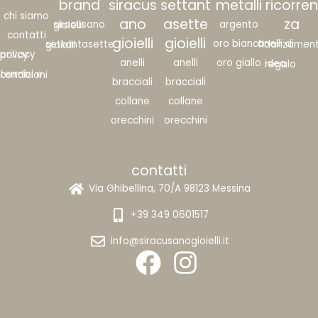
brand
siracus
settant
metalli
ricorren
chi siamo
ano
asette
za
argento
siracusano gioielli
contatti
gioielli
gioielli
oro bianco
anelli di fidanzame
settantasette gioielli
privacy policy
anelli
anelli
oro giallo
idea regalo
termini e condizioni
bracciali
bracciali
collane
collane
orecchini
orecchini
contatti
Via Ghibellina, 70/A 98123 Messina
+39 349 0601517
info@siracusanogioielli.it