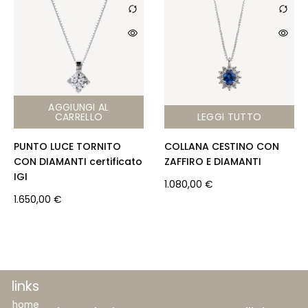
o
p
o
p
k
AGGIUNGI AL
CARRELLO
LEGGI TUTTO
PUNTO LUCE TORNITO
COLLANA CESTINO CON
CON DIAMANTI certificato
ZAFFIRO E DIAMANTI
IGI
1.080,00
€
1.650,00
€
links
home