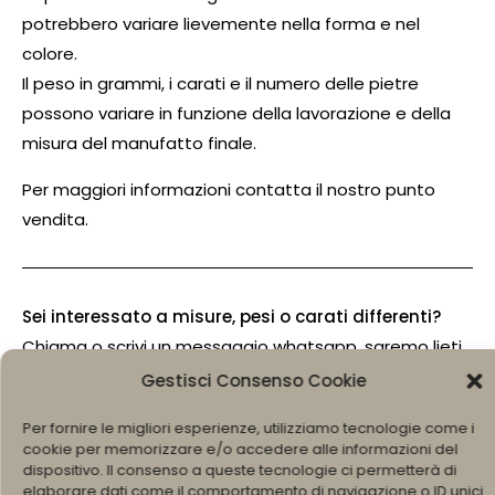
potrebbero variare lievemente nella forma e nel
colore.
Il peso in grammi, i carati e il numero delle pietre
possono variare in funzione della lavorazione e della
misura del manufatto finale.
Per maggiori informazioni contatta il nostro punto
vendita.
Sei interessato a misure, pesi o carati differenti?
Chiama o scrivi un messaggio whatsapp, saremo lieti
di poterti accontentare.
Gestisci Consenso Cookie
Il gioiello rappresentato nella foto potrebbe essere
Per fornire le migliori esperienze, utilizziamo tecnologie come i
cookie per memorizzare e/o accedere alle informazioni del
indicativo e leggermente differente nelle
dispositivo. Il consenso a queste tecnologie ci permetterà di
caratteristiche generali e nei colori rispetto al
elaborare dati come il comportamento di navigazione o ID unici