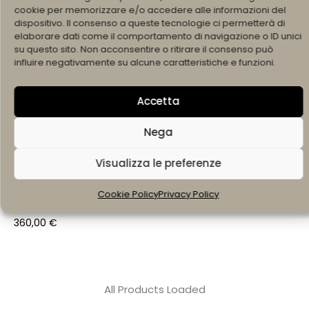
cookie per memorizzare e/o accedere alle informazioni del
SOLD OUT
dispositivo. Il consenso a queste tecnologie ci permetterà di
elaborare dati come il comportamento di navigazione o ID unici
su questo sito. Non acconsentire o ritirare il consenso può
influire negativamente su alcune caratteristiche e funzioni.
Accetta
Nega
SCEGLI
SCEGLI
Visualizza le preferenze
ANELLO INTRECCI CON
ANELLO JUNGLE AMETISTA
Cookie Policy
Privacy Policy
AMETISTA
200,00
€
360,00
€
All Products Loaded