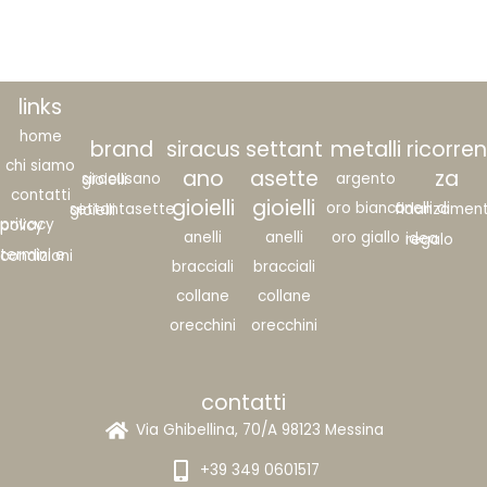
links
home
brand
siracus
settant
metalli
ricorren
chi siamo
ano
asette
za
argento
siracusano gioielli
contatti
gioielli
gioielli
oro bianco
anelli di fidanzame
settantasette gioielli
privacy policy
anelli
anelli
oro giallo
idea regalo
termini e condizioni
bracciali
bracciali
collane
collane
orecchini
orecchini
contatti
Via Ghibellina, 70/A 98123 Messina
+39 349 0601517