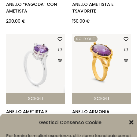
ANELLO “PAGODA” CON
ANELLO AMETISTA E
AMETISTA
TSAVORITE
200,00
€
150,00
€
SOLD OUT
SCEGLI
SCEGLI
ANELLO AMETISTA E
ANELLO ARMONIA
ZIRCONI
950,00
€
Gestisci Consenso Cookie
140,00
€
Per fornire le migliori esperienze, utilizziamo tecnologie come i