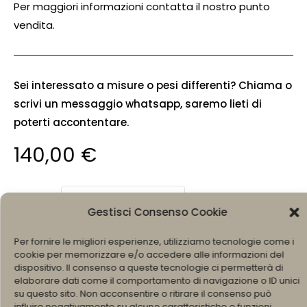
Per maggiori informazioni contatta il nostro punto
vendita.
Sei interessato a misure o pesi differenti? Chiama o
scrivi un messaggio whatsapp, saremo lieti di
poterti accontentare.
140,00
€
MISURA
Gestisci Consenso Cookie
Per fornire le migliori esperienze, utilizziamo tecnologie come i
cookie per memorizzare e/o accedere alle informazioni del
AGGIUNGI AL CARRELLO
dispositivo. Il consenso a queste tecnologie ci permetterà di
elaborare dati come il comportamento di navigazione o ID unici
su questo sito. Non acconsentire o ritirare il consenso può
influire negativamente su alcune caratteristiche e funzioni.