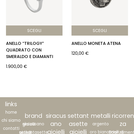
SCEGLI
SCEGLI
ANELLO “TRILOGY”
ANELLO MONETA ATENA
QUADRATO CON
120,00
€
SMERALDO E DIAMANTI
1.900,00
€
links
home
brand
siracus
settant
metalli
ricorren
chi siamo
ano
asette
za
argento
siracusano gioielli
contatti
gioielli
gioielli
oro bianco
anelli di fidanzame
settantasette gioielli