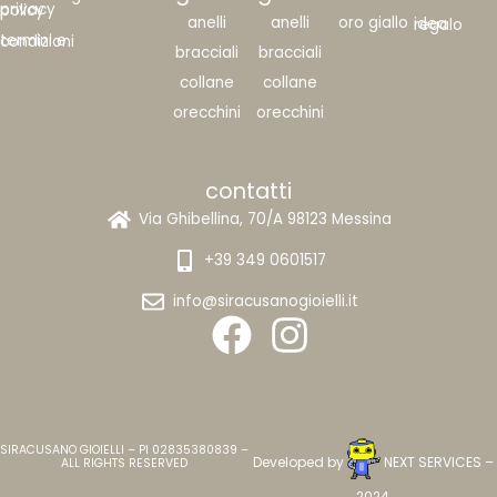
privacy policy
anelli
anelli
oro giallo
idea regalo
termini e condizioni
bracciali
bracciali
collane
collane
orecchini
orecchini
contatti
Via Ghibellina, 70/A 98123 Messina
+39 349 0601517
info@siracusanogioielli.it
SIRACUSANO GIOIELLI – PI 02835380839 –
Developed by
NEXT SERVICES
–
ALL RIGHTS RESERVED
2024