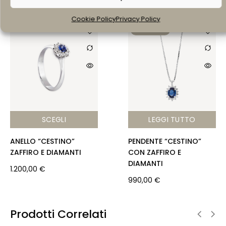
e
ts
e
l
Cookie Policy
Privacy Policy
b
A
st
SOLD OUT
o
p
o
p
k
SCEGLI
LEGGI TUTTO
ANELLO “CESTINO”
PENDENTE “CESTINO”
ZAFFIRO E DIAMANTI
CON ZAFFIRO E
DIAMANTI
1.200,00
€
990,00
€
Prodotti Correlati