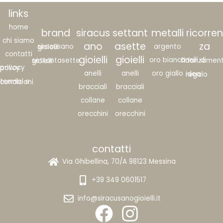
links
home
brand
siracus
settant
metalli
ricorren
chi siamo
ano
asette
za
argento
siracusano gioielli
contatti
gioielli
gioielli
oro bianco
anelli di fidanzame
settantasette gioielli
privacy policy
anelli
anelli
oro giallo
idea regalo
termini e condizioni
bracciali
bracciali
collane
collane
orecchini
orecchini
contatti
Via Ghibellina, 70/A 98123 Messina
+39 349 0601517
info@siracusanogioielli.it