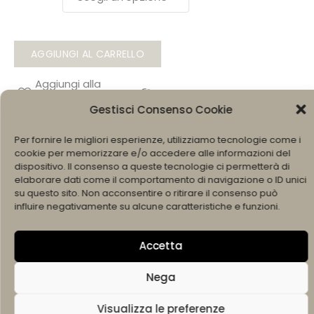
AGGIUNGI AL CARRELLO
Gestisci Consenso Cookie
Per fornire le migliori esperienze, utilizziamo tecnologie come i
SCRIVI SU WHATSAPP +393490601517
cookie per memorizzare e/o accedere alle informazioni del
dispositivo. Il consenso a queste tecnologie ci permetterà di
elaborare dati come il comportamento di navigazione o ID unici
COD:
007601ANE
su questo sito. Non acconsentire o ritirare il consenso può
BRAND:
Siracusano Gioielli
influire negativamente su alcune caratteristiche e funzioni.
Condividi
Accetta
F
W
X
Pi
E
a
h
nt
m
Nega
c
a
er
ai
Visualizza le preferenze
Ti Potrebbero Interessare